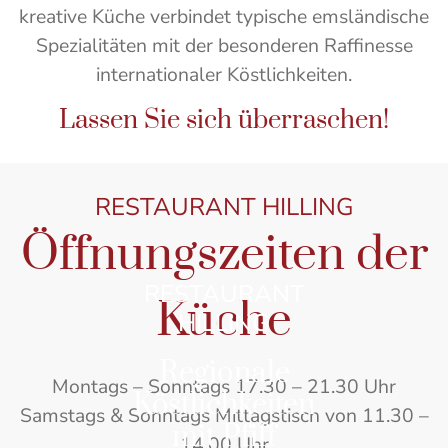
kreative Küche verbindet typische emsländische
Spezialitäten mit der besonderen Raffinesse
internationaler Köstlichkeiten.
Lassen Sie sich überraschen!
RESTAURANT HILLING
Öffnungszeiten der
RESTAURANT
Küche
HILLING
Regionale
Montags – Sonntags 17.30 – 21.30 Uhr
Köstlichkeiten
Samstags & Sonntags Mittagstisch von 11.30 –
mit Pfiff
14.00 Uhr